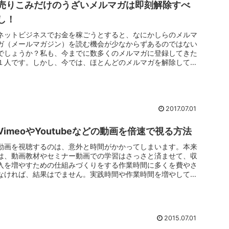
売りこみだけのうざいメルマガは即刻解除すべ
し！
ネットビジネスでお金を稼ごうとすると、なにかしらのメルマ
ガ（メールマガジン）を読む機会が少なからずあるのではない
でしょうか？私も、今までに数多くのメルマガに登録してきた
１人です。しかし、今では、ほとんどのメルマガを解除してい
ます。メールでア...
2017.07.01
VimeoやYoutubeなどの動画を倍速で視る方法
動画を視聴するのは、意外と時間がかかってしまいます。本来
は、動画教材やセミナー動画での学習はさっさと済ませて、収
入を増やすための仕組みづくりをする作業時間に多くを費やさ
なければ、結果はでません。実践時間や作業時間を増やして、
収入を発生させて...
2015.07.01