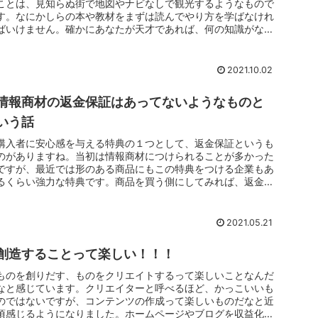
ことは、見知らぬ街で地図やナビなしで観光するようなもので
す。なにかしらの本や教材をまずは読んでやり方を学ばなけれ
ばいけません。確かにあなたが天才であれば、何の知識がなく
てもネットビジネ...
2021.10.02
情報商材の返金保証はあってないようなものと
いう話
購入者に安心感を与える特典の１つとして、返金保証というも
のがありますね。当初は情報商材につけられることが多かった
ですが、最近では形のある商品にもこの特典をつける企業もあ
るくらい強力な特典です。商品を買う側にしてみれば、返金保
証があることで、...
2021.05.21
創造することって楽しい！！！
ものを創りだす、ものをクリエイトするって楽しいことなんだ
なと感じています。クリエイターと呼べるほど、かっこいいも
のではないですが、コンテンツの作成って楽しいものだなと近
頃感じるようになりました。ホームページやブログを収益化す