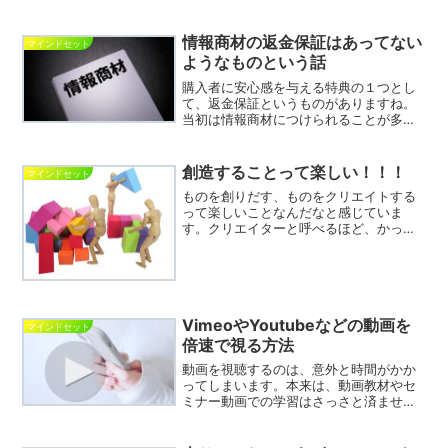
がノウハウコレクターだとは思っていま
せんでした。しかし、結果...
情報商材の返金保証はあってない
マインドセット
ようなものという話
購入者に安心感を与える特典の１つとし
て、返金保証というものがありますね。
当初は情報商材につけられることが多か
ったですが、最近では形のある商品にも
この特典をつける企業もあるくらい強力
な特典です。商品を買う側にしてみれ
創造することって楽しい！！！
マインドセット
ば、返金保証があることで、...
ものを創りだす、ものをクリエイトする
って楽しいことなんだなと感じていま
す。クリエイターと呼べるほど、かっこ
いいものではないですが、コンテンツの
作成って楽しいものだなと近頃感じるよ
うになりました。ホームページやブログ
を収益化する上で、これらの...
VimeoやYoutubeなどの動画を
マインドセット
倍速で視る方法
動画を視聴するのは、意外と時間がかか
ってしまいます。本来は、動画教材やセ
ミナー動画での学習はさっさと済ませ
て、収入を増やすための仕組みづくりを
する作業時間に多くを費やさなければ、