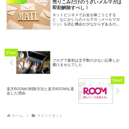
結果はでません。実践時間や作業時間を
売りこみだけのうざいメルマガは
マインドセット
増やして、収入を発生させて...
即刻解除すべし！
ネットビジネスでお金を稼ごうとする
と、なにかしらのメルマガ（メールマガ
ジン）を読む機会が少なからずあるので
はないでしょうか？私も、今までに数多
くのメルマガに登録してきた１人です。
しかし、今では、ほとんどのメルマガを
解除しています。メールでア...
ブログで最初は文字数の少ない記事しか
書けませんでした
楽天ROOMの削除方法と楽天ROOMを退
会した理由
ホーム
マインドセット